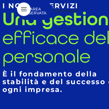
I NOSTRI SERVIZI
0721
AREA
Una gestio
info@robertonesti.it
RISERVATA
413793
efficace de
personale
È il fondamento della
stabilità e del successo 
ogni impresa.