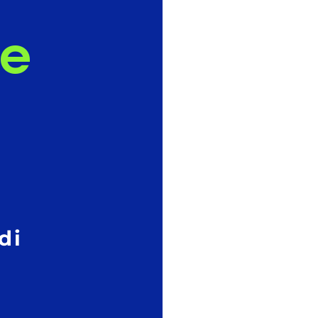
ne
l
di